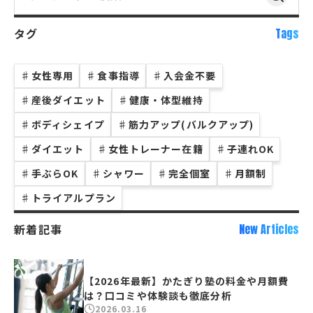
タグ
Tags
♯
女性専用
♯
食事指導
♯
入会金不要
♯
産後ダイエット
♯
健康・体型維持
♯
ボディシェイプ
♯
筋力アップ(バルクアップ)
♯
ダイエット
♯
女性トレーナー在籍
♯
子連れOK
♯
手ぶらOK
♯
シャワー
♯
完全個室
♯
月額制
♯
トライアルプラン
新着記事
New Articles
【2026年最新】かたぎり塾の料金や月額費
は？口コミや体験談も徹底分析
2026.03.16