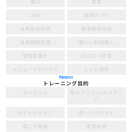
毎日
毎食
LINE
専用アプリ
食事報告必須
食事報告自由
食事制限管理
厳しい制限無し
管理栄養士
カロリー計算
メニューアドバイス
レシピ提供
Purpose
トレーニング目的
ダイエット
筋力アップ(バルクアッ
プ)
ボディシェイプ
脱・リバウンド
肩こり改善
姿勢改善