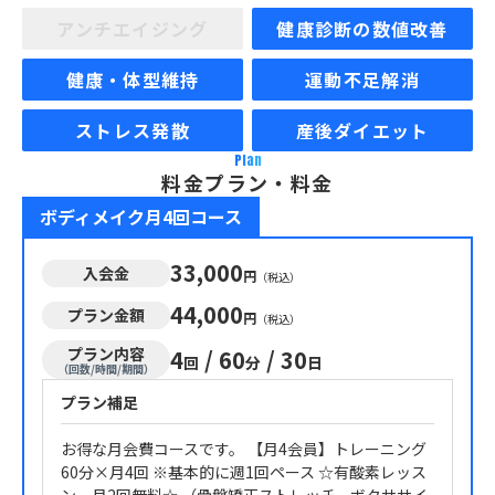
アンチエイジング
健康診断の数値改善
健康・体型維持
運動不足解消
ストレス発散
産後ダイエット
Plan
料金プラン・料金
ボディメイク月4回コース
33,000
入会金
円
（税込）
44,000
プラン金額
円
（税込）
プラン内容
4
/
60
/
30
回
分
日
（回数/時間/期間）
プラン補足
お得な月会費コースです。 【月4会員】トレーニング
60分×月4回 ※基本的に週1回ペース ☆有酸素レッス