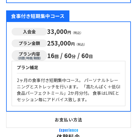
食事付き短期集中コース
33,000
入会金
円
（税込）
253,000
プラン金額
円
（税込）
プラン内容
16
/
60
/
60
回
分
日
（回数/時間/期間）
プラン補足
2ヶ月の食事付き短期集中コース。 パーソナルトレー
ニングとストレッチを行います。 「高たんぱく＋低GI
食品パーフェクトミール」2か月分付。 食事はLINEと
セッション毎にアドバイス致します。
お支払い方法
Experience
体験料金