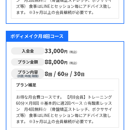
ン 月2回無料☆ （骨盤矯正ストレッチ、ボクササイ
ズ等） 食事はLINEとセッション毎にアドバイス致し
ます。 ※3ヶ月以上の会員継続が必要です。
ボディメイク月8回コース
33,000
入会金
円
（税込）
88,000
プラン金額
円
（税込）
プラン内容
8
/
60
/
30
回
分
日
（回数/時間/期間）
プラン補足
お得な月会費コースです。 【月8会員】トレーニング
60分×月8回 ※基本的に週2回ペース ☆有酸素レッス
ン 月4回無料☆ （骨盤矯正ストレッチ、ボクササイ
ズ等） 食事はLINEとセッション毎にアドバイス致し
ます。 ※3ヶ月以上の会員継続が必要です。