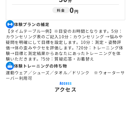
分
0
料金
円
体験プランの補足
【タイムテーブル一例】※目安のお時間となります。5分：
カウンセリング表のご記入10分：カウンセリング →悩みや
疑問を明確にして目標を設定します。10分：測定・姿勢評
価→体の歪みやクセを評価します。?20分：トレーニング体
験→目標と測定結果からあなたにあったトレーニングを体
験いただきます。?5分：質疑応答・お着替え
体験トレーニングの持ち物
運動ウェア／シューズ／タオル／ドリンク　※ウォーターサ
ーバー利用可
Access
アクセス