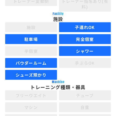
トレーナー変動制
トレーナー指名あり(有
料)
Facility
施設
施設
子連れOK
駐車場
完全個室
半個室
シャワー
パウダールーム
手ぶらOK
シューズ預かり
Machine
トレーニング種類・器具
フリーウエイト
チューブ
マシン
自重