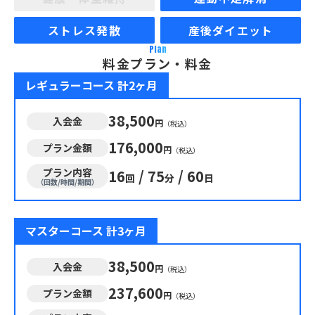
ストレス発散
産後ダイエット
Plan
料金プラン・料金
レギュラーコース 計2ヶ月
38,500
入会金
円
（税込）
176,000
プラン金額
円
（税込）
プラン内容
16
/
75
/
60
回
分
日
（回数/時間/期間）
マスターコース 計3ヶ月
38,500
入会金
円
（税込）
237,600
プラン金額
円
（税込）