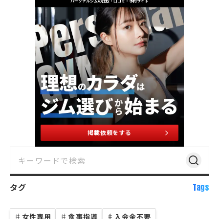
パーソナルジムの比較・口コミ・予約サイト
掲載依頼をする
タグ
Tags
♯
女性専用
♯
食事指導
♯
入会金不要