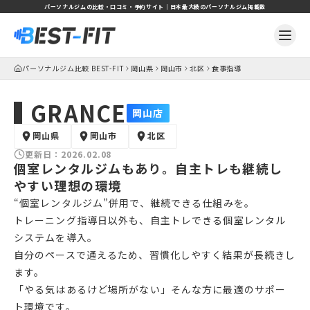
パーソナルジムの比較・口コミ・予約サイト｜日本最大級のパーソナルジム掲載数
パーソナルジム比較 BEST-FIT
岡山県
岡山市
北区
食事指導
GRANCE
岡山店
岡山県
岡山市
北区
更新日：
2026.02.08
個室レンタルジムもあり。自主トレも継続し
やすい理想の環境
“個室レンタルジム”併用で、継続できる仕組みを。
トレーニング指導日以外も、自主トレできる個室レンタル
システムを導入。
自分のペースで通えるため、習慣化しやすく結果が長続きし
ます。
「やる気はあるけど場所がない」そんな方に最適のサポー
ト環境です。