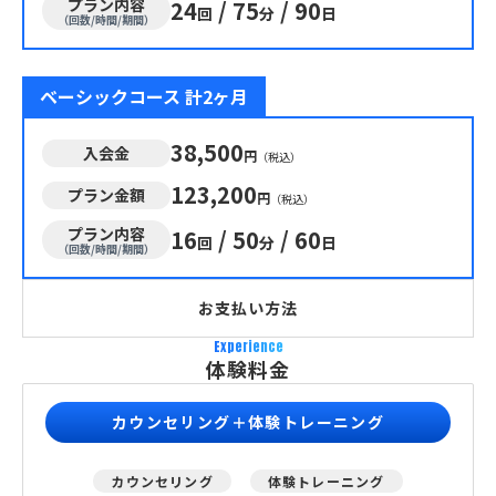
プラン内容
24
/
75
/
90
回
分
日
（回数/時間/期間）
ベーシックコース 計2ヶ月
38,500
入会金
円
（税込）
123,200
プラン金額
円
（税込）
プラン内容
16
/
50
/
60
回
分
日
（回数/時間/期間）
お支払い方法
Experience
体験料金
カウンセリング＋体験トレーニング
カウンセリング
体験トレーニング