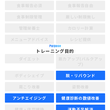
食事報告必須
食事報告自由
食事制限管理
厳しい制限無し
管理栄養士
カロリー計算
メニューアドバイス
レシピ提供
Purpose
トレーニング目的
ダイエット
筋力アップ(バルクアッ
プ)
ボディシェイプ
脱・リバウンド
肩こり改善
姿勢改善
アンチエイジング
健康診断の数値改善
健康・体型維持
運動不足解消