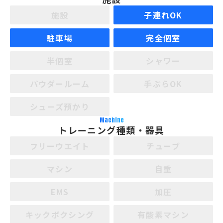
施設
子連れOK
駐車場
完全個室
半個室
シャワー
パウダールーム
手ぶらOK
シューズ預かり
Machine
トレーニング種類・器具
フリーウエイト
チューブ
マシン
自重
EMS
加圧
キックボクシング
有酸素マシン