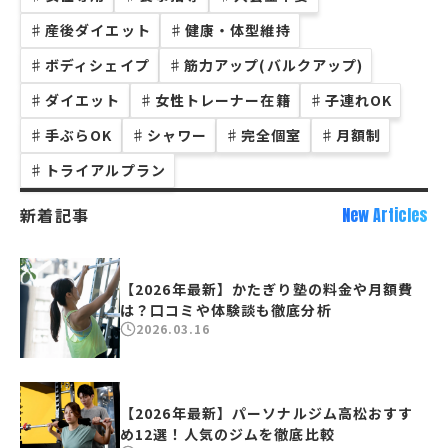
♯
産後ダイエット
♯
健康・体型維持
♯
ボディシェイプ
♯
筋力アップ(バルクアップ)
♯
ダイエット
♯
女性トレーナー在籍
♯
子連れOK
♯
手ぶらOK
♯
シャワー
♯
完全個室
♯
月額制
♯
トライアルプラン
新着記事
New Articles
【2026年最新】かたぎり塾の料金や月額費
は？口コミや体験談も徹底分析
2026.03.16
【2026年最新】パーソナルジム高松おすす
め12選！人気のジムを徹底比較