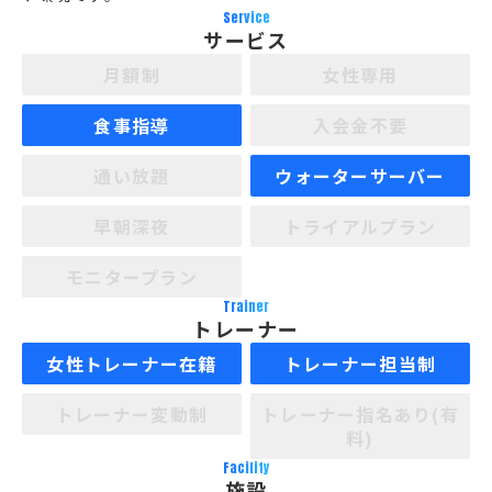
Service
サービス
月額制
女性専用
食事指導
入会金不要
通い放題
ウォーターサーバー
早朝深夜
トライアルプラン
モニタープラン
Trainer
トレーナー
女性トレーナー在籍
トレーナー担当制
トレーナー変動制
トレーナー指名あり(有
料)
Facility
施設