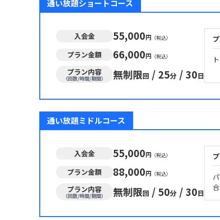
通い放題ショートコース
55,000
入会金
円
（税込）
プ
66,000
プラン金額
円
（税込）
ト
プラン内容
無制限
/
25
/
30
回
分
日
（回数/時間/期間）
通い放題ミドルコース
55,000
入会金
円
（税込）
プ
88,000
プラン金額
円
（税込）
パ
合
プラン内容
無制限
/
50
/
30
回
分
日
（回数/時間/期間）