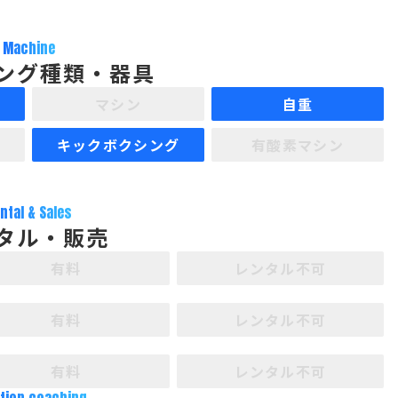
Machine
ング種類・器具
マシン
自重
キックボクシング
有酸素マシン
ntal & Sales
タル・販売
有料
レンタル不可
有料
レンタル不可
有料
レンタル不可