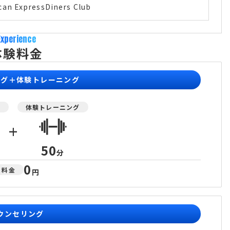
can Express
Diners Club
Experience
体験料金
ング＋体験トレーニング
グ
体験トレーニング
+
50
分
0
料金
円
ウンセリング