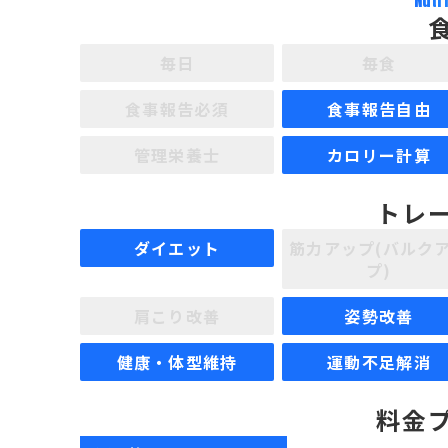
Nutr
毎日
毎食
食事報告必須
食事報告自由
管理栄養士
カロリー計算
トレ
ダイエット
筋力アップ(バルク
プ)
肩こり改善
姿勢改善
健康・体型維持
運動不足解消
料金