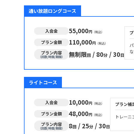
通い放題ロングコース
55,000
入会金
円
（税込）
プ
110,000
プラン金額
円
（税込）
パ
な
プラン内容
無制限
/
80
/
30
回
分
日
（回数/時間/期間）
ライトコース
10,000
入会金
円
（税込）
プラン補
48,000
プラン金額
円
（税込）
トレーニ
プラン内容
8
/
25
/
30
回
分
日
（回数/時間/期間）