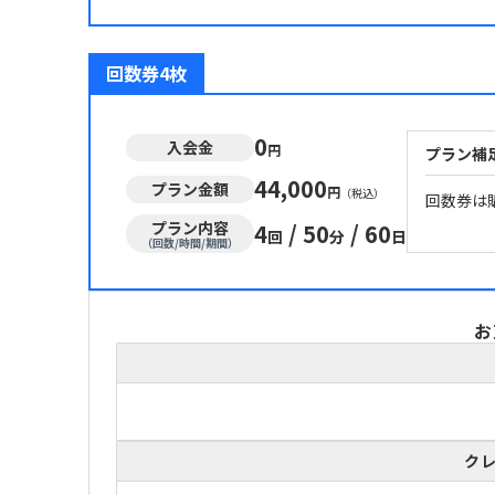
回数券4枚
0
入会金
円
プラン補
44,000
プラン金額
円
（税込）
回数券は
プラン内容
4
/
50
/
60
回
分
日
（回数/時間/期間）
お
ク