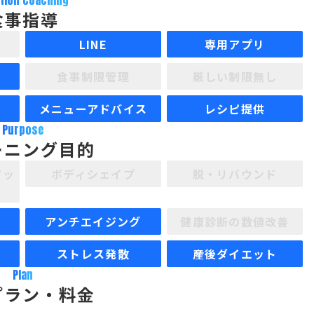
ition coaching
食事指導
LINE
専用アプリ
食事制限管理
厳しい制限無し
メニューアドバイス
レシピ提供
Purpose
ーニング目的
アッ
ボディシェイプ
脱・リバウンド
アンチエイジング
健康診断の数値改善
ストレス発散
産後ダイエット
Plan
プラン・料金