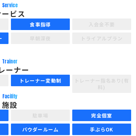
Service
サービス
食事指導
入会金不要
ー
早朝深夜
トライアルプラン
Trainer
レーナー
制
トレーナー変動制
トレーナー指名あり(有
料)
Facility
施設
駐車場
完全個室
パウダールーム
手ぶらOK