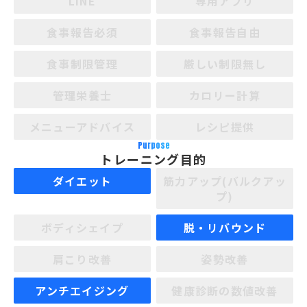
LINE
専用アプリ
食事報告必須
食事報告自由
食事制限管理
厳しい制限無し
管理栄養士
カロリー計算
メニューアドバイス
レシピ提供
Purpose
トレーニング目的
ダイエット
筋力アップ(バルクアッ
プ)
ボディシェイプ
脱・リバウンド
肩こり改善
姿勢改善
アンチエイジング
健康診断の数値改善