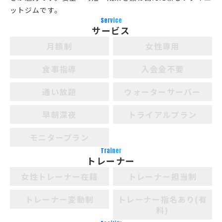
ットジムです。
Service
サービス
月額制
女性専用
食事指導
入会金不要
通い放題
ウォーターサーバー
早朝深夜
トライアルプラン
モニタープラン
Trainer
トレーナー
女性トレーナー在籍
トレーナー担当制
トレーナー変動制
トレーナー指名あり(有
料)