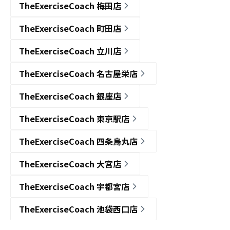
TheExerciseCoach 梅田店
TheExerciseCoach 町田店
TheExerciseCoach 立川店
TheExerciseCoach 名古屋栄店
TheExerciseCoach 銀座店
TheExerciseCoach 東京駅店
TheExerciseCoach 四条烏丸店
TheExerciseCoach 大宮店
TheExerciseCoach 宇都宮店
TheExerciseCoach 池袋西口店