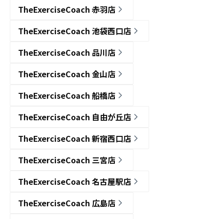
TheExerciseCoach 赤羽店
TheExerciseCoach 池袋西口店
TheExerciseCoach 品川店
TheExerciseCoach 金山店
TheExerciseCoach 船橋店
TheExerciseCoach 自由が丘店
TheExerciseCoach 新宿西口店
TheExerciseCoach 三宮店
TheExerciseCoach 名古屋駅店
TheExerciseCoach 広島店