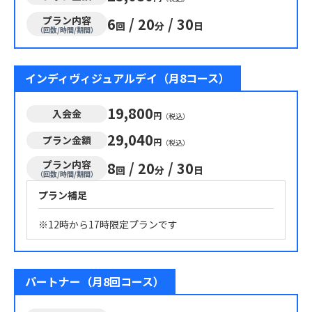
プラン内容
6
/
20
/
30
回
分
日
（回数/時間/期間）
インディヴィジュアルデイ（月8コース）
19,800
入会金
円
（税込）
29,040
プラン金額
円
（税込）
プラン内容
8
/
20
/
30
回
分
日
（回数/時間/期間）
プラン補足
※12時から17時限定プランです
パートナー（月8回コース）