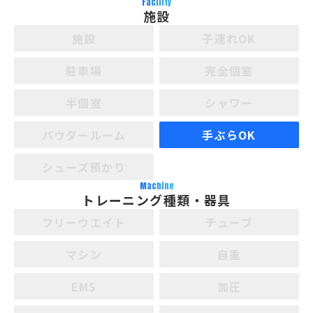
Facility
施設
施設
子連れOK
駐車場
完全個室
半個室
シャワー
パウダールーム
手ぶらOK
シューズ預かり
Machine
トレーニング種類・器具
フリーウエイト
チューブ
マシン
自重
EMS
加圧