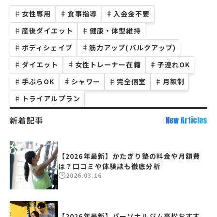
♯
女性専用
♯
食事指導
♯
入会金不要
♯
産後ダイエット
♯
健康・体型維持
♯
ボディシェイプ
♯
筋力アップ(バルクアップ)
♯
ダイエット
♯
女性トレーナー在籍
♯
子連れOK
♯
手ぶらOK
♯
シャワー
♯
完全個室
♯
月額制
♯
トライアルプラン
新着記事
New Articles
【2026年最新】かたぎり塾の料金や月額費
は？口コミや体験談も徹底分析
2026.03.16
【2026年最新】パーソナルジム高松おすす