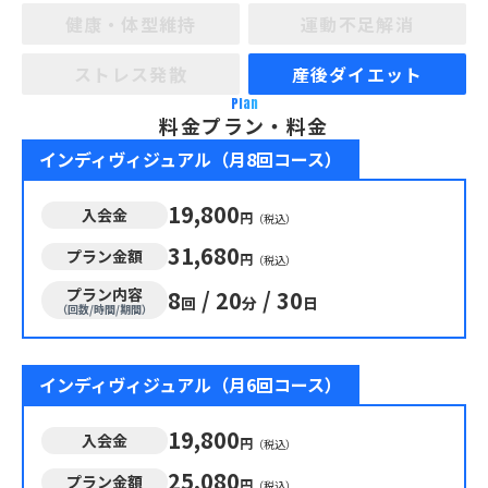
健康・体型維持
運動不足解消
ストレス発散
産後ダイエット
Plan
料金プラン・料金
インディヴィジュアル（月8回コース）
19,800
入会金
円
（税込）
31,680
プラン金額
円
（税込）
プラン内容
8
/
20
/
30
回
分
日
（回数/時間/期間）
インディヴィジュアル（月6回コース）
19,800
入会金
円
（税込）
25,080
プラン金額
円
（税込）