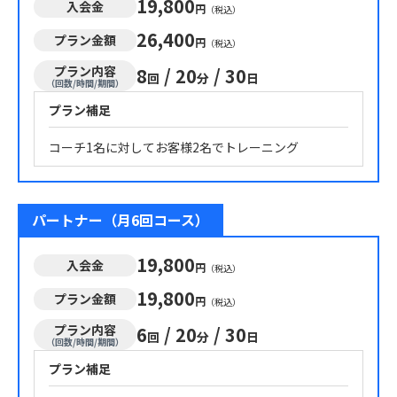
19,800
入会金
円
（税込）
26,400
プラン金額
円
（税込）
プラン内容
8
/
20
/
30
回
分
日
（回数/時間/期間）
プラン補足
コーチ1名に対してお客様2名でトレーニング
パートナー（月6回コース）
19,800
入会金
円
（税込）
19,800
プラン金額
円
（税込）
プラン内容
6
/
20
/
30
回
分
日
（回数/時間/期間）
プラン補足