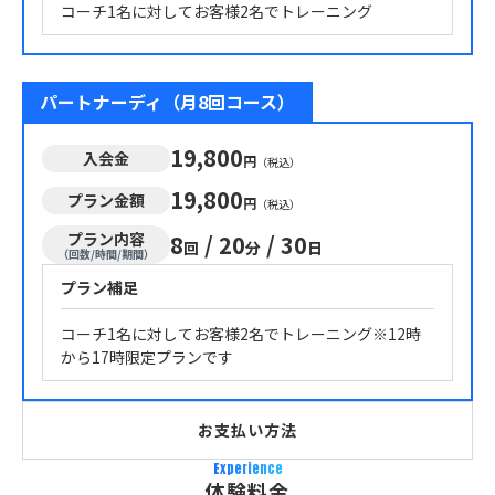
コーチ1名に対してお客様2名でトレーニング
パートナーディ（月8回コース）
19,800
入会金
円
（税込）
19,800
プラン金額
円
（税込）
プラン内容
8
/
20
/
30
回
分
日
（回数/時間/期間）
プラン補足
コーチ1名に対してお客様2名でトレーニング※12時
から17時限定プランです
お支払い方法
Experience
体験料金