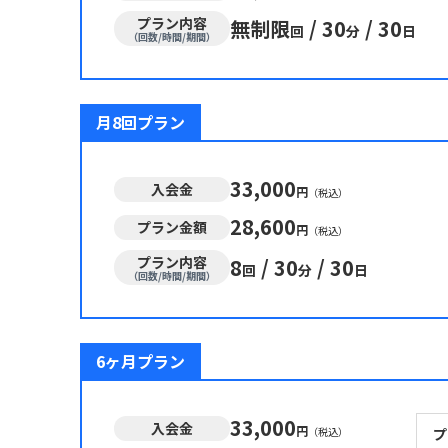
プラン内容
無制限
/
30
/
30
回
分
日
（回数/時間/期間）
月8回プラン
33,000
入会金
円
（税込）
28,600
プラン金額
円
（税込）
プラン内容
8
/
30
/
30
回
分
日
（回数/時間/期間）
6ヶ月プラン
33,000
入会金
円
（税込）
プ