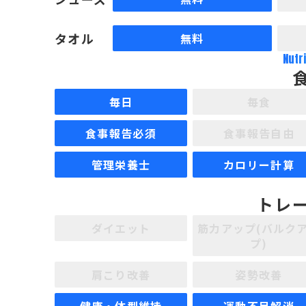
タオル
無料
Nutr
毎日
毎食
食事報告必須
食事報告自由
管理栄養士
カロリー計算
トレ
ダイエット
筋力アップ(バルク
プ)
肩こり改善
姿勢改善