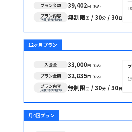
39,402
プラン金額
円
（税込）
1
プラン内容
無制限
/
30
/
30
回
分
日
（回数/時間/期間）
12ヶ月プラン
33,000
入会金
円
（税込）
プ
32,835
プラン金額
円
（税込）
1
プラン内容
無制限
/
30
/
30
回
分
日
（回数/時間/期間）
月4回プラン