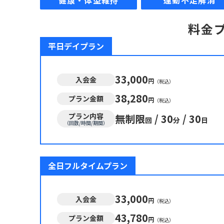
健康・体型維持
運動不足解消
料金
平日デイプラン
33,000
入会金
円
（税込）
38,280
プラン金額
円
（税込）
プラン内容
無制限
/
30
/
30
回
分
日
（回数/時間/期間）
全日フルタイムプラン
33,000
入会金
円
（税込）
43,780
プラン金額
円
（税込）