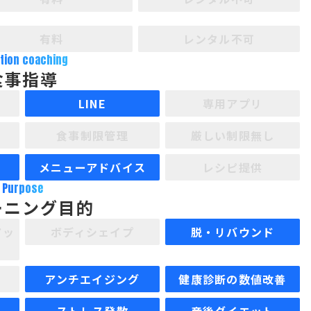
有料
レンタル不可
ition coaching
食事指導
LINE
専用アプリ
食事制限管理
厳しい制限無し
メニューアドバイス
レシピ提供
Purpose
ーニング目的
アッ
ボディシェイプ
脱・リバウンド
アンチエイジング
健康診断の数値改善