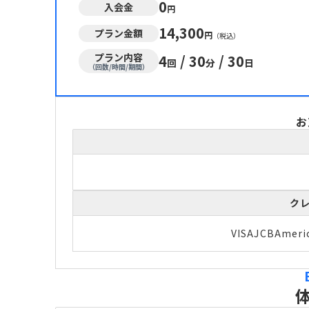
0
入会金
円
14,300
プラン金額
円
（税込）
プラン内容
4
/
30
/
30
回
分
日
（回数/時間/期間）
お
ク
VISA
JCB
Ameri