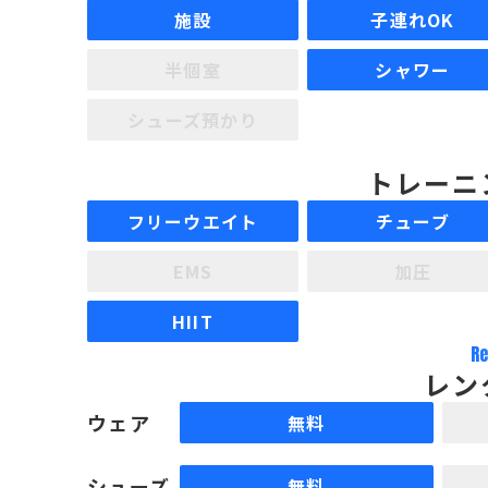
施設
子連れOK
半個室
シャワー
シューズ預かり
トレーニ
フリーウエイト
チューブ
EMS
加圧
HIIT
Re
レン
ウェア
無料
シューズ
無料