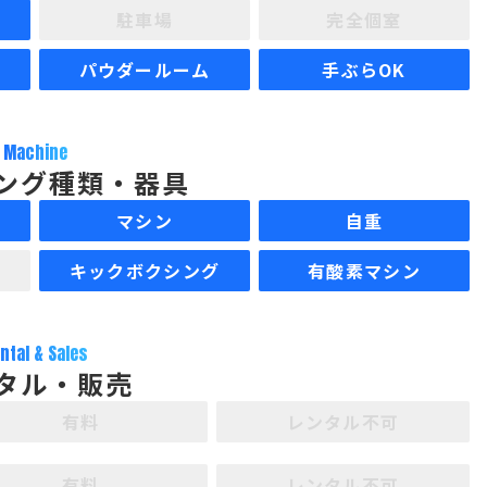
駐車場
完全個室
パウダールーム
手ぶらOK
Machine
ング種類・器具
マシン
自重
キックボクシング
有酸素マシン
ntal & Sales
タル・販売
有料
レンタル不可
有料
レンタル不可