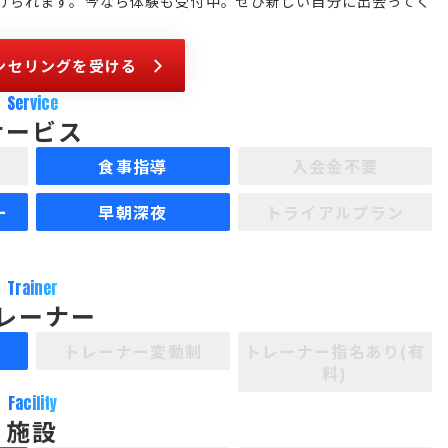
けられます。今なら体験も受付中。ぜひ新しい自分に出会ってく
ンセリングを受ける
Service
サービス
食事指導
入会金不要
ー
早朝深夜
トライアルプラン
Trainer
レーナー
制
トレーナー変動制
トレーナー指名あり(有
料)
Facility
施設