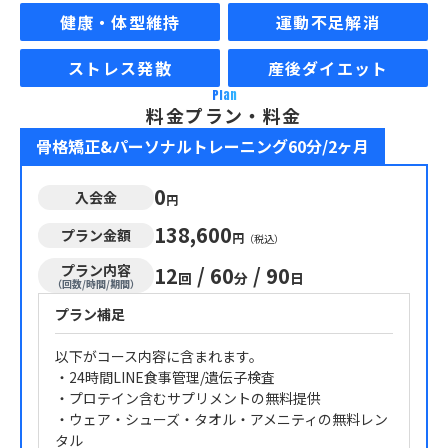
健康・体型維持
運動不足解消
ストレス発散
産後ダイエット
Plan
料金プラン・料金
骨格矯正&パーソナルトレーニング60分/2ヶ月
0
入会金
円
138,600
プラン金額
円
（税込）
プラン内容
12
/
60
/
90
回
分
日
（回数/時間/期間）
プラン補足
以下がコース内容に含まれます。
・24時間LINE食事管理/遺伝子検査
・プロテイン含むサプリメントの無料提供
・ウェア・シューズ・タオル・アメニティの無料レン
タル