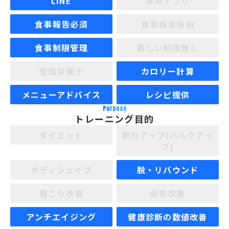
LINE
専用アプリ
食事報告必須
食事報告自由
食事制限管理
厳しい制限無し
管理栄養士
カロリー計算
メニューアドバイス
レシピ提供
Purpose
トレーニング目的
ダイエット
筋力アップ(バルクアッ
プ)
ボディシェイプ
脱・リバウンド
肩こり改善
姿勢改善
アンチエイジング
健康診断の数値改善