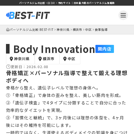
パーソナルジムの比較・口コミ・予約サイト｜日本最大級のパーソナルジム掲載数
パーソナルジム比較 BEST-FIT
神奈川県
横浜市
中区
食事指導
Body Innovation
関内店
神奈川県
横浜市
中区
更新日：
2026.02.08
骨格矯正×パーソナル指導で整えて鍛える理想
ボディへ
骨格から整え、遺伝子レベルで理想の身体へ。
①「骨格矯正」で身体の歪みを整え、美しい筋肉を形成。
②「遺伝子検査」で4タイプに分類することで自分に合った
効率的なダイエットを実現。
③「習慣化と継続」で、3ヶ月後には理想の体型を、4ヶ月
後にはその維持を可能にします。
一時的ではなく、生涯使えるボディメイクの知識を身につけ