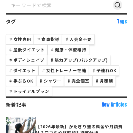
タグ
Tags
♯
女性専用
♯
食事指導
♯
入会金不要
♯
産後ダイエット
♯
健康・体型維持
♯
ボディシェイプ
♯
筋力アップ(バルクアップ)
♯
ダイエット
♯
女性トレーナー在籍
♯
子連れOK
♯
手ぶらOK
♯
シャワー
♯
完全個室
♯
月額制
♯
トライアルプラン
新着記事
New Articles
【2026年最新】かたぎり塾の料金や月額費
は？口コミや体験談も徹底分析