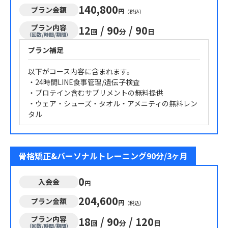
140,800
プラン金額
円
（税込）
プラン内容
12
/
90
/
90
回
分
日
（回数/時間/期間）
プラン補足
以下がコース内容に含まれます。
・24時間LINE食事管理/遺伝子検査
・プロテイン含むサプリメントの無料提供
・ウェア・シューズ・タオル・アメニティの無料レン
タル
骨格矯正&パーソナルトレーニング90分/3ヶ月
0
入会金
円
204,600
プラン金額
円
（税込）
プラン内容
18
/
90
/
120
回
分
日
（回数/時間/期間）