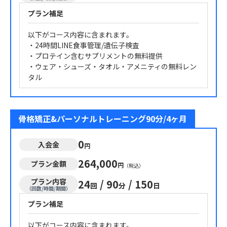
プラン補足
以下がコース内容に含まれます。
・24時間LINE食事管理/遺伝子検査
・プロテイン含むサプリメントの無料提供
・ウェア・シューズ・タオル・アメニティの無料レン
タル
骨格矯正&パーソナルトレーニング90分/4ヶ月
0
入会金
円
264,000
プラン金額
円
（税込）
プラン内容
24
/
90
/
150
回
分
日
（回数/時間/期間）
プラン補足
以下がコース内容に含まれます。