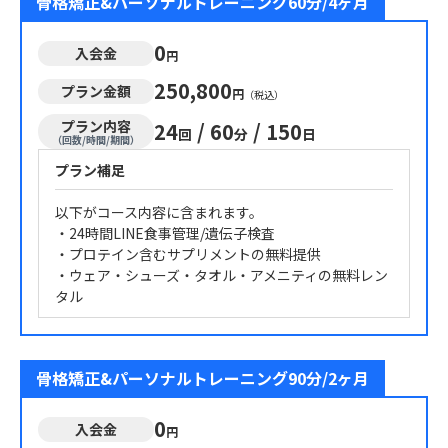
骨格矯正&パーソナルトレーニング60分/4ヶ月
0
入会金
円
250,800
プラン金額
円
（税込）
プラン内容
24
/
60
/
150
回
分
日
（回数/時間/期間）
プラン補足
以下がコース内容に含まれます。
・24時間LINE食事管理/遺伝子検査
・プロテイン含むサプリメントの無料提供
・ウェア・シューズ・タオル・アメニティの無料レン
タル
骨格矯正&パーソナルトレーニング90分/2ヶ月
0
入会金
円