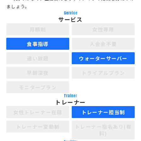
ましょう。
Service
サービス
月額制
女性専用
食事指導
入会金不要
通い放題
ウォーターサーバー
早朝深夜
トライアルプラン
モニタープラン
Trainer
トレーナー
女性トレーナー在籍
トレーナー担当制
トレーナー変動制
トレーナー指名あり(有
料)