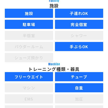
Facility
施設
施設
子連れOK
駐車場
完全個室
半個室
シャワー
パウダールーム
手ぶらOK
シューズ預かり
Machine
トレーニング種類・器具
フリーウエイト
チューブ
マシン
自重
EMS
加圧