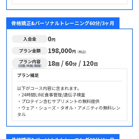
骨格矯正&パーソナルトレーニング60分/3ヶ月
0
入会金
円
198,000
プラン金額
円
（税込）
プラン内容
18
/
60
/
120
回
分
日
（回数/時間/期間）
プラン補足
以下がコース内容に含まれます。
・24時間LINE食事管理/遺伝子検査
・プロテイン含むサプリメントの無料提供
・ウェア・シューズ・タオル・アメニティの無料レン
タル