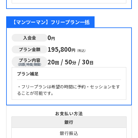
【マンツーマン】フリープラン一括
0
入会金
円
195,800
プラン金額
円
（税込）
プラン内容
20
/
50
/
30
回
分
日
（回数/時間/期間）
プラン補足
・フリープランは希望の時間に予約・セッションをす
ることが可能です。
お支払い方法
銀行
銀行振込