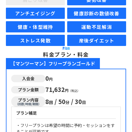
アンチエイジング
健康診断の数値改善
健康・体型維持
運動不足解消
ストレス発散
産後ダイエット
Plan
料金プラン・料金
【マンツーマン】フリープランゴールド
0
入会金
円
71,632
プラン金額
円
（税込）
プラン内容
8
/
50
/
30
回
分
日
（回数/時間/期間）
プラン補足
・フリープランは希望の時間に予約・セッションをす
ることが可能です。