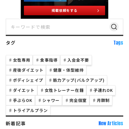
掲載依頼をする
タグ
Tags
♯
女性専用
♯
食事指導
♯
入会金不要
♯
産後ダイエット
♯
健康・体型維持
♯
ボディシェイプ
♯
筋力アップ(バルクアップ)
♯
ダイエット
♯
女性トレーナー在籍
♯
子連れOK
♯
手ぶらOK
♯
シャワー
♯
完全個室
♯
月額制
♯
トライアルプラン
新着記事
New Articles