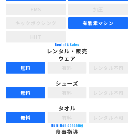
EMS
加圧
キックボクシング
有酸素マシン
HIIT
Rental & Sales
レンタル・販売
ウェア
無料
有料
レンタル不可
シューズ
無料
有料
レンタル不可
タオル
無料
有料
レンタル不可
Nutrition coaching
食事指導