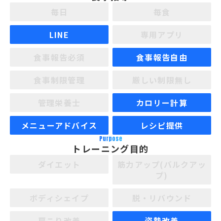
毎日
毎食
LINE
専用アプリ
食事報告必須
食事報告自由
食事制限管理
厳しい制限無し
管理栄養士
カロリー計算
メニューアドバイス
レシピ提供
Purpose
トレーニング目的
ダイエット
筋力アップ(バルクアッ
プ)
ボディシェイプ
脱・リバウンド
肩こり改善
姿勢改善