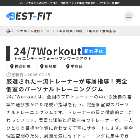
パーソナルジムの比較・口コミ・予約サイト｜日本最大級のパーソナルジム掲載数
パーソナルジム比較 BEST-FIT
神奈川県
川崎市
中原区
食事指導
24/7Workout
新丸子店
トゥエンティーフォーセブンワークアウト
神奈川県
川崎市
中原区
更新日：
2026.03.15
厳選された一流トレーナーが専属指導！完全
個室のパーソナルトレーニングジム
24/7Workoutは、全国のプロトレーナーの中から独自の基
準で選び抜かれた精鋭が指導を行う、完全個室型のパーソ
ナルトレーニングジムです。トレーナーの質に徹底的にこだ
わっています。豊富な知識と経験を持つトレーナーが、一人
ひとりの目標や体質に合わせて丁寧にサポートします。完全
個室空間のため、周囲を気にせずトレーニングに集中でき