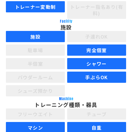
トレーナー変動制
トレーナー指名あり(有
料)
Facility
施設
施設
子連れOK
駐車場
完全個室
半個室
シャワー
パウダールーム
手ぶらOK
シューズ預かり
Machine
トレーニング種類・器具
フリーウエイト
チューブ
マシン
自重