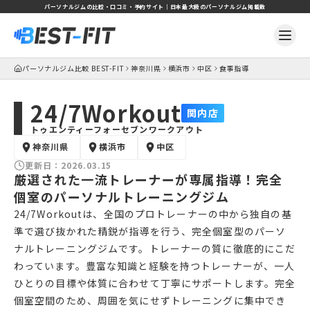
パーソナルジムの比較・口コミ・予約サイト｜日本最大級のパーソナルジム掲載数
パーソナルジム比較 BEST-FIT
神奈川県
横浜市
中区
食事指導
24/7Workout
関内店
トゥエンティーフォーセブンワークアウト
神奈川県
横浜市
中区
更新日：
2026.03.15
厳選された一流トレーナーが専属指導！完全
個室のパーソナルトレーニングジム
24/7Workoutは、全国のプロトレーナーの中から独自の基
準で選び抜かれた精鋭が指導を行う、完全個室型のパーソ
ナルトレーニングジムです。トレーナーの質に徹底的にこだ
わっています。豊富な知識と経験を持つトレーナーが、一人
ひとりの目標や体質に合わせて丁寧にサポートします。完全
個室空間のため、周囲を気にせずトレーニングに集中でき