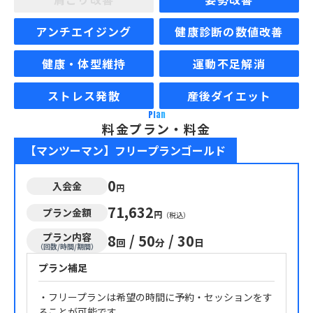
アンチエイジング
健康診断の数値改善
健康・体型維持
運動不足解消
ストレス発散
産後ダイエット
Plan
料金プラン・料金
【マンツーマン】フリープランゴールド
0
入会金
円
71,632
プラン金額
円
（税込）
プラン内容
8
/
50
/
30
回
分
日
（回数/時間/期間）
プラン補足
・フリープランは希望の時間に予約・セッションをす
ることが可能です。