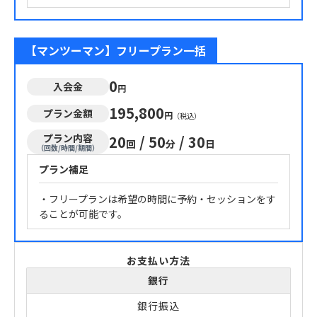
【マンツーマン】フリープラン一括
0
入会金
円
195,800
プラン金額
円
（税込）
プラン内容
20
/
50
/
30
回
分
日
（回数/時間/期間）
プラン補足
・フリープランは希望の時間に予約・セッションをす
ることが可能です。
お支払い方法
銀行
銀行振込