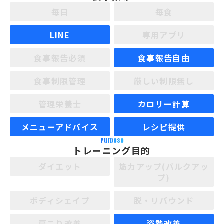
毎日
毎食
LINE
専用アプリ
食事報告必須
食事報告自由
食事制限管理
厳しい制限無し
管理栄養士
カロリー計算
メニューアドバイス
レシピ提供
Purpose
トレーニング目的
ダイエット
筋力アップ(バルクアッ
プ)
ボディシェイプ
脱・リバウンド
肩こり改善
姿勢改善