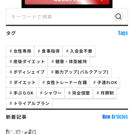
タグ
Tags
♯
女性専用
♯
食事指導
♯
入会金不要
♯
産後ダイエット
♯
健康・体型維持
♯
ボディシェイプ
♯
筋力アップ(バルクアップ)
♯
ダイエット
♯
女性トレーナー在籍
♯
子連れOK
♯
手ぶらOK
♯
シャワー
♯
完全個室
♯
月額制
♯
トライアルプラン
新着記事
New Articles