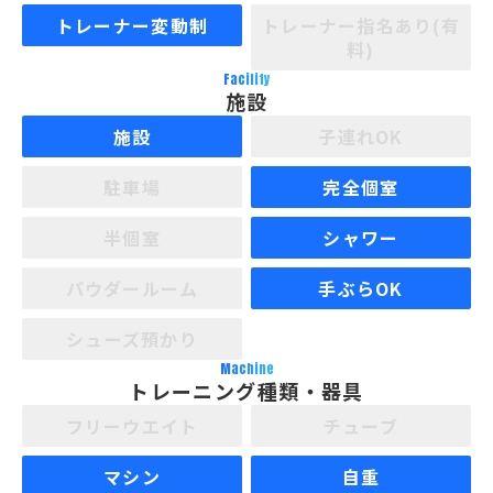
トレーナー変動制
トレーナー指名あり(有
料)
Facility
施設
施設
子連れOK
駐車場
完全個室
半個室
シャワー
パウダールーム
手ぶらOK
シューズ預かり
Machine
トレーニング種類・器具
フリーウエイト
チューブ
マシン
自重