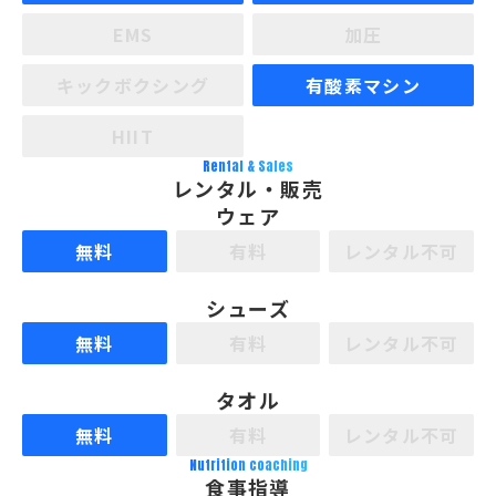
EMS
加圧
キックボクシング
有酸素マシン
HIIT
Rental & Sales
レンタル・販売
ウェア
無料
有料
レンタル不可
シューズ
無料
有料
レンタル不可
タオル
無料
有料
レンタル不可
Nutrition coaching
食事指導