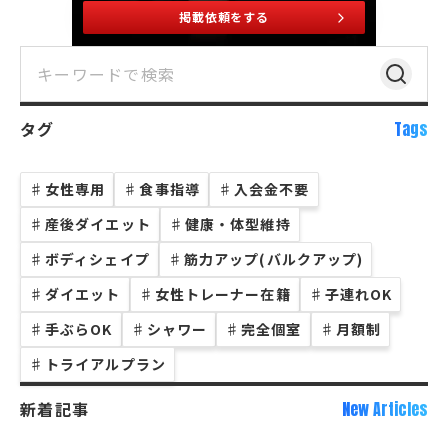
掲載依頼をする
タグ
Tags
♯
女性専用
♯
食事指導
♯
入会金不要
♯
産後ダイエット
♯
健康・体型維持
♯
ボディシェイプ
♯
筋力アップ(バルクアップ)
♯
ダイエット
♯
女性トレーナー在籍
♯
子連れOK
♯
手ぶらOK
♯
シャワー
♯
完全個室
♯
月額制
♯
トライアルプラン
新着記事
New Articles