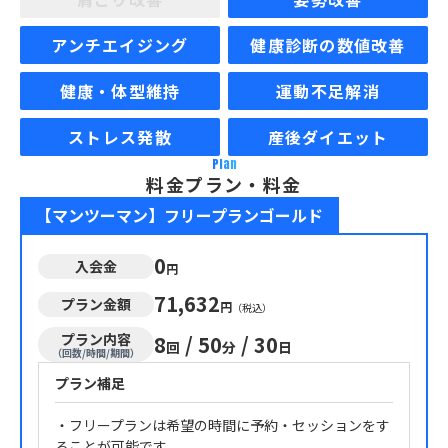
アンチエイジング
健康診断の数値改善
健康・体型維持
運動不足解消
ストレス発散
産後ダイエット
Plan
料金プラン・料金
【マンツーマン】フリープランゴールド
0
入会金
円
71,632
プラン金額
円
（税込）
プラン内容
8
/
50
/
30
回
分
日
（回数/時間/期間）
プラン補足
・フリープランは希望の時間に予約・セッションをす
ることが可能です。