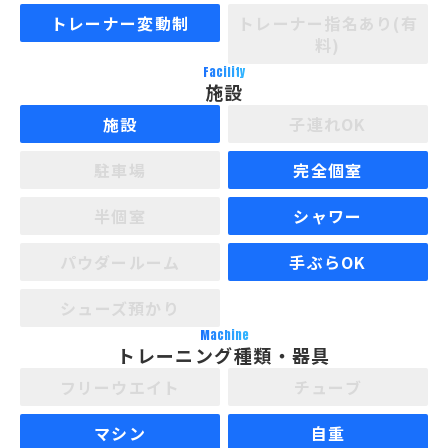
トレーナー変動制
トレーナー指名あり(有
料)
Facility
施設
施設
子連れOK
駐車場
完全個室
半個室
シャワー
パウダールーム
手ぶらOK
シューズ預かり
Machine
トレーニング種類・器具
フリーウエイト
チューブ
マシン
自重