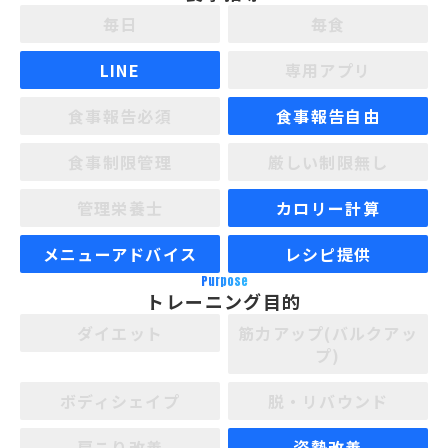
毎日
毎食
LINE
専用アプリ
食事報告必須
食事報告自由
食事制限管理
厳しい制限無し
管理栄養士
カロリー計算
メニューアドバイス
レシピ提供
Purpose
トレーニング目的
ダイエット
筋力アップ(バルクアッ
プ)
ボディシェイプ
脱・リバウンド
肩こり改善
姿勢改善