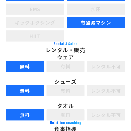
EMS
加圧
キックボクシング
有酸素マシン
HIIT
Rental & Sales
レンタル・販売
ウェア
無料
有料
レンタル不可
シューズ
無料
有料
レンタル不可
タオル
無料
有料
レンタル不可
Nutrition coaching
食事指導