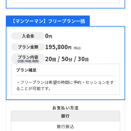
【マンツーマン】フリープラン一括
0
入会金
円
195,800
プラン金額
円
（税込）
プラン内容
20
/
50
/
30
回
分
日
（回数/時間/期間）
プラン補足
・フリープランは希望の時間に予約・セッションをす
ることが可能です。
お支払い方法
銀行
銀行振込