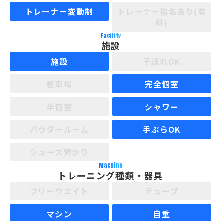
トレーナー変動制
トレーナー指名あり(有
料)
Facility
施設
施設
子連れOK
駐車場
完全個室
半個室
シャワー
パウダールーム
手ぶらOK
シューズ預かり
Machine
トレーニング種類・器具
フリーウエイト
チューブ
マシン
自重