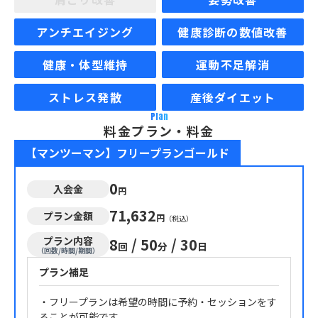
アンチエイジング
健康診断の数値改善
健康・体型維持
運動不足解消
ストレス発散
産後ダイエット
Plan
料金プラン・料金
【マンツーマン】フリープランゴールド
0
入会金
円
71,632
プラン金額
円
（税込）
プラン内容
8
/
50
/
30
回
分
日
（回数/時間/期間）
プラン補足
・フリープランは希望の時間に予約・セッションをす
ることが可能です。