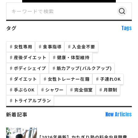
タグ
Tags
♯
女性専用
♯
食事指導
♯
入会金不要
♯
産後ダイエット
♯
健康・体型維持
♯
ボディシェイプ
♯
筋力アップ(バルクアップ)
♯
ダイエット
♯
女性トレーナー在籍
♯
子連れOK
♯
手ぶらOK
♯
シャワー
♯
完全個室
♯
月額制
♯
トライアルプラン
新着記事
New Articles
【2026年最新】かたぎり塾の料金や月額費