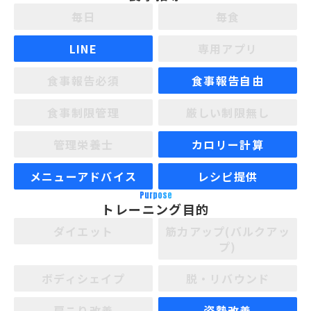
毎日
毎食
LINE
専用アプリ
食事報告必須
食事報告自由
食事制限管理
厳しい制限無し
管理栄養士
カロリー計算
メニューアドバイス
レシピ提供
Purpose
トレーニング目的
ダイエット
筋力アップ(バルクアッ
プ)
ボディシェイプ
脱・リバウンド
肩こり改善
姿勢改善