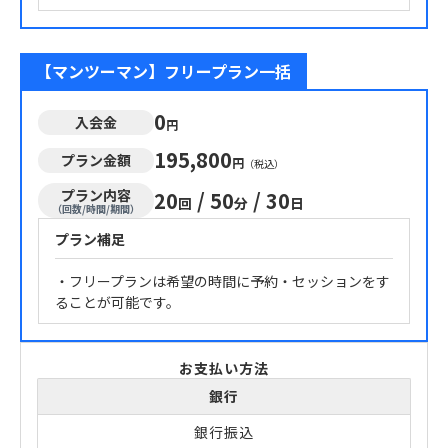
【マンツーマン】フリープラン一括
0
入会金
円
195,800
プラン金額
円
（税込）
プラン内容
20
/
50
/
30
回
分
日
（回数/時間/期間）
プラン補足
・フリープランは希望の時間に予約・セッションをす
ることが可能です。
お支払い方法
銀行
銀行振込